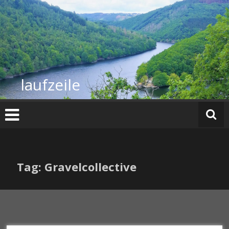
Zum
Inhalt
springen
laufzeile
Tag: Gravelcollective