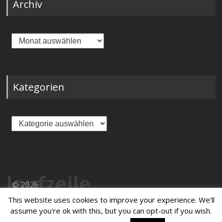
Archiv
Archiv
Kategorien
Kategorien
laufzeile
© 2026
This website uses cookies to improve your experience. We'll
Präsentiert von
assume you're ok with this, but you can opt-out if you wish.
WordPress
Theme:
von ThemeGrill
Masonic