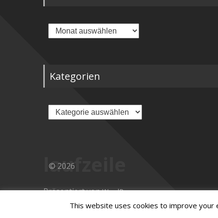
Archiv
Kategorien
Kategorien
laufzeile
© 2026
Präsentiert von
WordPress
Theme:
von ThemeGrill
Masonic
This website uses cookies to improve your ex