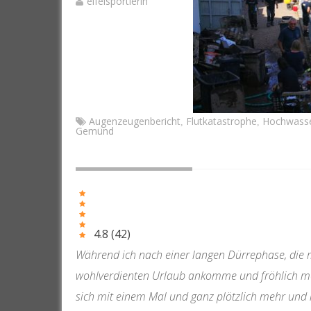
eifelsportlerin
Augenzeugenbericht
Flutkatastrophe
Hochwass
,
,
Gemünd
4.8
(
42
)
Während ich nach einer langen Dürrephase, die 
wohlverdienten Urlaub ankomme und fröhlich me
sich mit einem Mal und ganz plötzlich mehr und m