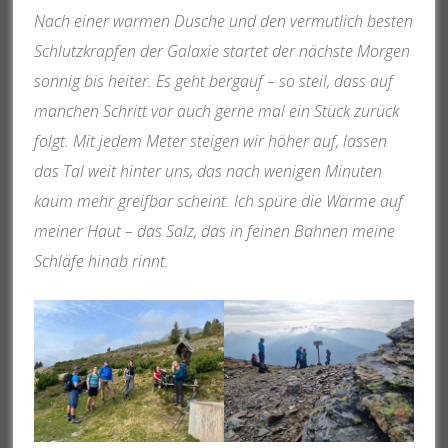
Nach einer warmen Dusche und den vermutlich besten
Schlutzkrapfen der Galaxie startet der nächste Morgen
sonnig bis heiter. Es geht bergauf – so steil, dass auf
manchen Schritt vor auch gerne mal ein Stück zurück
folgt. Mit jedem Meter steigen wir höher auf, lassen
das Tal weit hinter uns, das nach wenigen Minuten
kaum mehr greifbar scheint. Ich spüre die Wärme auf
meiner Haut – das Salz, das in feinen Bahnen meine
Schläfe hinab rinnt.