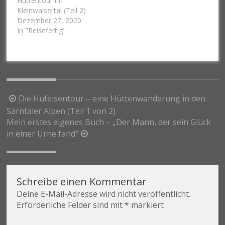
Hüttentour im
Kleinwalsertal (Teil 2)
Dezember 27, 2020
In "Reisefertig"
Beitragsnavigation
Die Hufeisentour – eine Hüttenwanderung in den
Sarntaler Alpen (Teil 1 von 2)
Mein erstes eigenes Buch – „Der Mann, der sein Glück
in einer Urne fand“
Schreibe einen Kommentar
Deine E-Mail-Adresse wird nicht veröffentlicht.
Erforderliche Felder sind mit
*
markiert