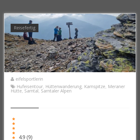
Reisefertig
eifelsportlerin
Hufeisentour
Hüttenwanderung
Karnspitze
Meraner
,
,
,
Hütte
Sarntal
Sarntaler Alpen
,
,
4.9
(
9
)