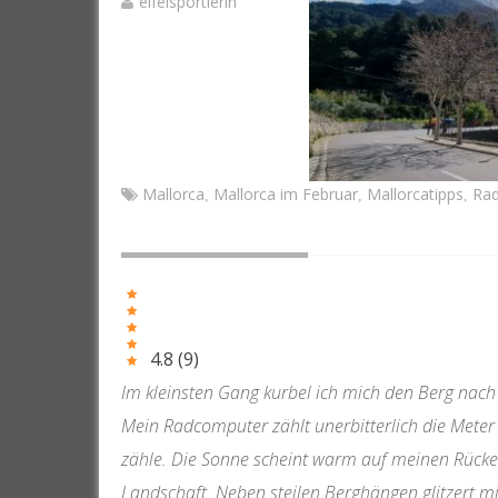
eifelsportlerin
Mallorca
Mallorca im Februar
Mallorcatipps
Rad
,
,
,
4.8
(
9
)
Im kleinsten Gang kurbel ich mich den Berg nach
Mein Radcomputer zählt unerbitterlich die Meter 
zähle. Die Sonne scheint warm auf meinen Rücken
Landschaft. Neben steilen Berghängen glitzert m