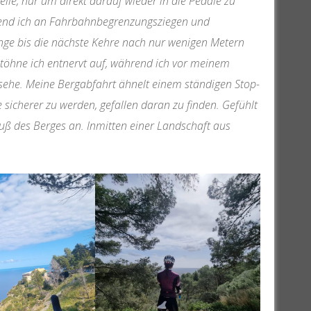
lle, nur um direkt darauf wieder in die Pedale zu
rend ich an Fahrbahnbegrenzungsziegen und
ange bis die nächste Kehre nach nur wenigen Metern
töhne ich entnervt auf, während ich vor meinem
 sehe. Meine Bergabfahrt ähnelt einem ständigen Stop-
 sicherer zu werden, gefallen daran zu finden. Gefühlt
ß des Berges an. Inmitten einer Landschaft aus