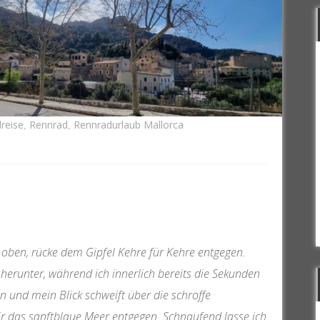
reise
Rennrad
Rennradurlaub Mallorca
,
,
 oben, rücke dem Gipfel Kehre für Kehre entgegen.
herunter, während ich innerlich bereits die Sekunden
 und mein Blick schweift über die schroffe
ir das sanftblaue Meer entgegen. Schnaufend lasse ich