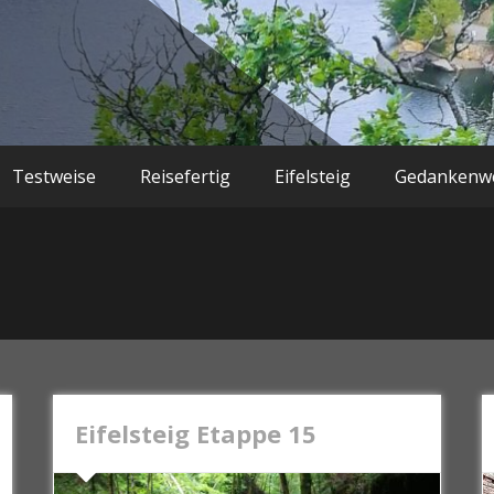
Testweise
Reisefertig
Eifelsteig
Gedankenwe
Eifelsteig Etappe 15