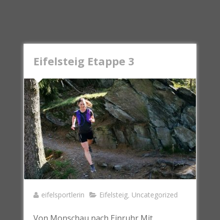
Eifelsteig Etappe 3
eifelsportlerin
Eifelsteig
Uncategorized
,
Von Monschau nach Einruhr Mit