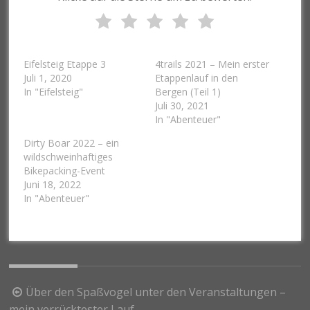
Eifelsteig Etappe 3
4trails 2021 – Mein erster
Juli 1, 2020
Etappenlauf in den
In "Eifelsteig"
Bergen (Teil 1)
Juli 30, 2021
In "Abenteuer"
Dirty Boar 2022 – ein
wildschweinhaftiges
Bikepacking-Event
Juni 18, 2022
In "Abenteuer"
Beitragsnavigation
Über den Spaßvogel unter den Veranstaltungen –
mein verrücktester Lauf