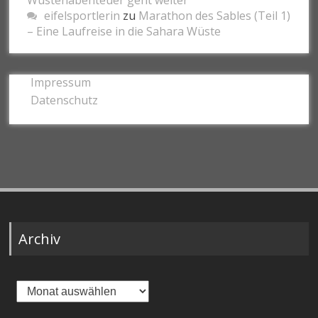
eifelsportlerin
zu
Marathon des Sables (Teil 1)
– Eine Laufreise in die Sahara Wüste
Impressum
Datenschutz
Archiv
Archiv