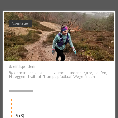
Abenteuer
eifelsportlerin
Garmin Fenix
GPS
GPS-Track
Hindenburgtor
Laufen
,
,
,
,
,
Nideggen
Traillauf
Trampelpfadlauf
Wege finden
,
,
,
5
(
8
)